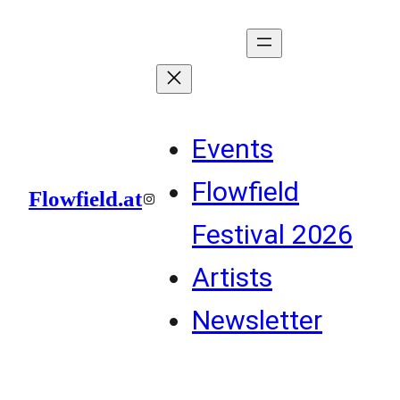
Zum
Inhalt
springen
Events
Flowfield
Flowfield.at
Instagram
Festival 2026
Artists
Newsletter