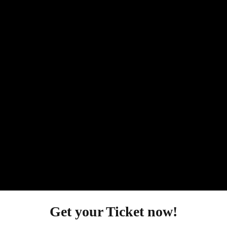
Get your Ticket
now!