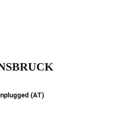
 INNSBRUCK
unplugged (AT)