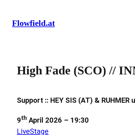
Zum
Inhalt
Flowfield.at
springen
High Fade (SCO) //
Support :: HEY SIS (AT) & RUHMER 
th
9
April 2026 – 19:30
LiveStage